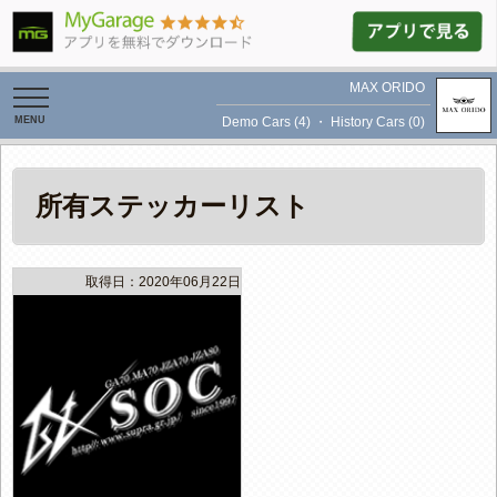
MAX ORIDO
toggle
navigation
Demo Cars (4)
・
History Cars (0)
所有ステッカーリスト
取得日：2020年06月22日