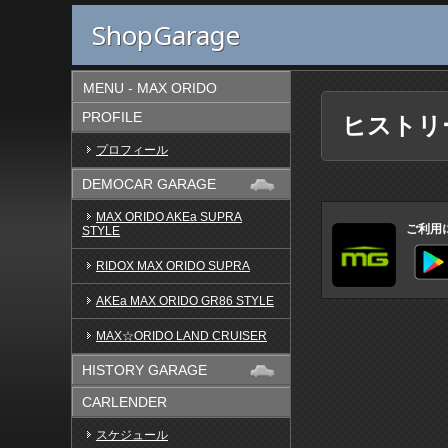
ShopGarage
MENU - MAX ORIDO
PROFILE
ヒストリ
プロフィール
DEMOCAR GARAGE
MAX ORIDO AKEa SUPRA
ご利用
STYLE
RIDOX MAX ORIDO SUPRA
AKEa MAX ORIDO GR86 STYLE
MAX☆ORIDO LAND CRUISER
HISTORY GARAGE
CARLENDER
スケジュール