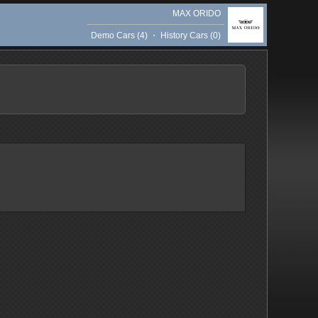
MAX ORIDO
Demo Cars (4)
・
History Cars (0)