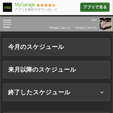
nao
toggle
navigation
Private Cars (1)
・
History Cars (0)
今月のスケジュール
来月以降のスケジュール
終了したスケジュール
keyboard_arrow_down