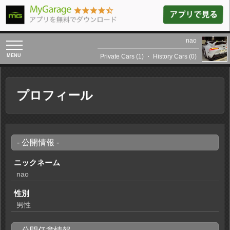
nao
toggle
navigation
Private Cars (1)
・
History Cars (0)
プロフィール
- 公開情報 -
ニックネーム
nao
性別
男性