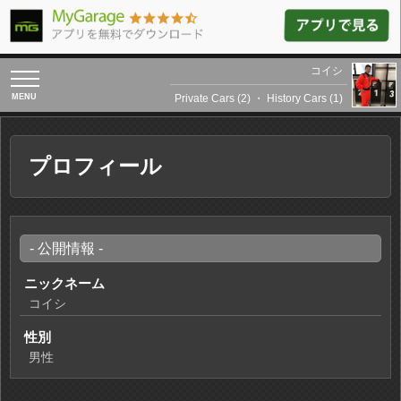
コイシ
toggle
navigation
Private Cars (2)
・
History Cars (1)
プロフィール
- 公開情報 -
ニックネーム
コイシ
性別
男性