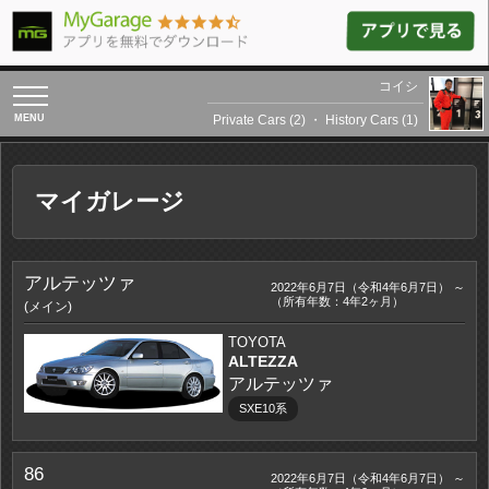
コイシ
toggle
navigation
Private Cars (2)
・
History Cars (1)
マイガレージ
アルテッツァ
2022年6月7日（令和4年6月7日） ～
（所有年数：4年2ヶ月）
(メイン)
TOYOTA
ALTEZZA
アルテッツァ
SXE10系
86
2022年6月7日（令和4年6月7日） ～