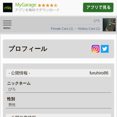
ぴろ
toggle
navigation
Private Cars (1)
・
History Cars (1)
プロフィール
- 公開情報 -
furuhiro86
ニックネーム
ぴろ
性別
男性