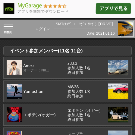
SMT(ｻﾀﾃﾞｰﾓｰﾆﾝｸﾞﾂｰﾘﾝｸﾞ)【DRIVE】
toggle
ログイン
navigation
Date: 2021.01.16
イベント参加メンバー(11名 11台)
z33.3
Ame♪
参加人数 1名
オーナー：No.1
終日参加
MW86
Yamachan
参加人数 1名
終日参加
エボテン（オガー）
エボテン(オガー)
参加人数 1名
終日参加
スープラ