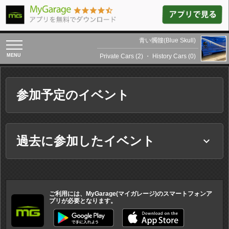
青い髑髏(Blue Skull)
toggle
navigation
Private Cars (2)
・
History Cars (0)
参加予定のイベント
過去に参加したイベント
keyboard_arrow_down
ご利用には、MyGarage(マイガレージ)のスマートフォンア
プリが必要となります。