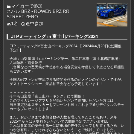
マイカーで参加
directions_car
スバル BRZ - ROWEN BRZ RR
STREET ZERO
1名
途中参加
people
access_time
JTPミーティング in 富士山パーキング2024
JTPミーティングin富士山パーキング2024 【 2024年4月20日(土)開催
予定‼️ 】
会場：山梨県 富士山パーキング第一、第二駐車場（富士北麓駐車場）
入場無料・雨天決行
（台風などの悪天候が予想される場合安全を考慮して中止となる可能性
もございます）
全国の峠ファンが交流できる時間を作るのがメインのイベントですが、
ゲストトークショー、景品抽選会なども予定しています！
＝＝＝＝＝＝＝
今年も山梨県「富士山パーキング」にて開催！
このマイガレージアプリを登録いただいて参加いただいた方には
当日限定記念ステッカーをプレゼント🎁（これまで通りデジタルステッ
カーもプレゼントします）
また、おかげさまで参加台数や人数も増えてきたこともあり、来年
2025年からは入場料をいただいての開催予定でございます🙇‍♂️
これは参加者の安全を第一に駐車場の専任スタッフを配置するため、い
つかは有料にしなければならないということで検討していました。