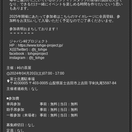
毎年ご協力いただいているボランティアスタッフの皆様の負担も大きく
なり、できるだけ一緒にイベントを楽しめる時間を作りたいという思い
もあります。
2025年開催にあたって参加者はこちらのマイガレージに全員登録、参
加料をお支払いして入場いただく予定なのでご了承くださいませ。
参加表明おまちしております！
＝＝＝＝＝＝＝
ジャパン峠プロジェクト
HP：https://www.tohge-project.jp/
X(旧Twitter)：@j_tohge
facebook：tohgeproject
instagram：@j_tohge
主催：峠の茶屋
2024年04月20日(土)07:00 - 17:00
access_time
富士北麓駐車場
place
〒4030005 〒403-0005 山梨県富士吉田市上吉田 字剣丸尾5597-84
主催者連絡先：なし
■参加費
車両参加
事前：無料 | 当日：無料
助手席参加
事前：無料 | 当日：無料
一般参加（来場者）
事前：無料 | 当日：無料
募集締切日：なし
定員：なし