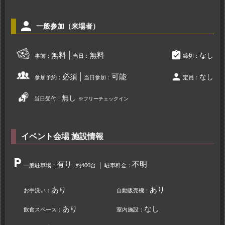
person
一般参加（来場者）
assignment_turned_in
無料
無料
なし
事前：
当日：
締切：
person
必須
可能
なし
参加予約：
当日参加：
定員：
無し
当日受付：
※フリーチェックイン
イベント会場 施設情報
local_parking
有り
不明
一般駐車場：
約400台
駐車料金：
あり
あり
お手洗い：
自動販売機：
あり
なし
飲食スペース：
室内施設：