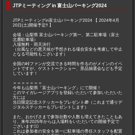
JTPミーティング in 富士山パーキング2024
JTPミーティングin富士山パーキング2024 【 2024年4月
20日(土)開催予定‼️ 】
会場：山梨県 富士山パーキング第一、第二駐車場（富士
北麓駐車場）
入場無料・雨天決行
（台風などの悪天候が予想される場合安全を考慮して中止
となる可能性もございます）
全国の峠ファンが交流できる時間を作るのがメインのイベ
ントですが、ゲストトークショー、景品抽選会なども予定
しています！
＝＝＝＝＝＝＝
今年も山梨県「富士山パーキング」にて開催！
このマイガレージアプリを登録いただいて参加いただいた
方には
当日限定記念ステッカーをプレゼント🎁（これまで通りデ
ジタルステッカーもプレゼントします）
また、おかげさまで参加台数や人数も増えてきたこともあ
り、来年2025年からは入場料をいただいての開催予定で
ございます🙇‍♂️
これは参加者の安全を第一に駐車場の専任スタッフを配置