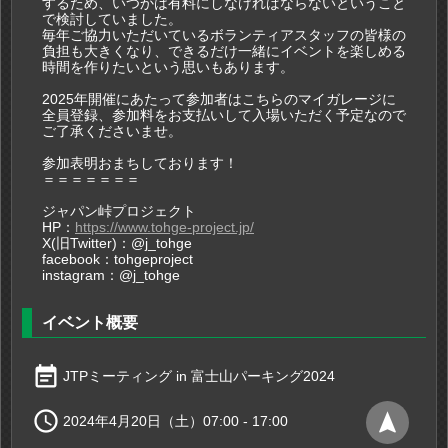
するため、いつかは有料にしなければならないということ
で検討していました。
毎年ご協力いただいているボランティアスタッフの皆様の
負担も大きくなり、できるだけ一緒にイベントを楽しめる
時間を作りたいという思いもあります。
2025年開催にあたって参加者はこちらのマイガレージに
全員登録、参加料をお支払いして入場いただく予定なので
ご了承くださいませ。
参加表明おまちしております！
＝＝＝＝＝＝＝
ジャパン峠プロジェクト
HP：
https://www.tohge-project.jp/
X(旧Twitter)：@j_tohge
facebook：tohgeproject
instagram：@j_tohge
イベント概要
event_note
JTPミーティング in 富士山パーキング2024

navigation
2024年4月20日（土）07:00 - 17:00