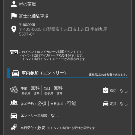
person
峠の茶屋
flag
富士北麓駐車場
〒4030005
place
〒403-0005 山梨県富士吉田市上吉田 字剣丸尾
5597-84
このイベントはマイガレージ対応イベントです。
・イベント当日マイガレージで受付を行います。
・イベント当日イベントメニューが表示されます。
directions_car
車両参加（エントリー）
運転席1名の参加費を含みます。
無料
無料
事前：
当日：
assignment_turned_in
なし
締切：
助手席：無料
助手席：無料
directions_car
必須
可能
なし
参加予約：
当日参加：
定員：
directions_car
なし
エントリー車制限：
必要
当日受付：
※イベント当日にも受付が必要です