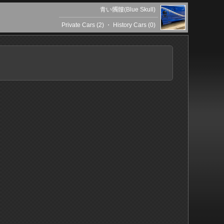
青い髑髏(Blue Skull)
Private Cars (2)
・
History Cars (0)