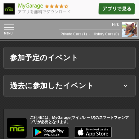
Hirk
toggle
navigation
Private Cars (1)
・
History Cars (0)
参加予定のイベント
過去に参加したイベント
keyboard_arrow_down
ご利用には、MyGarage(マイガレージ)のスマートフォンア
プリが必要となります。