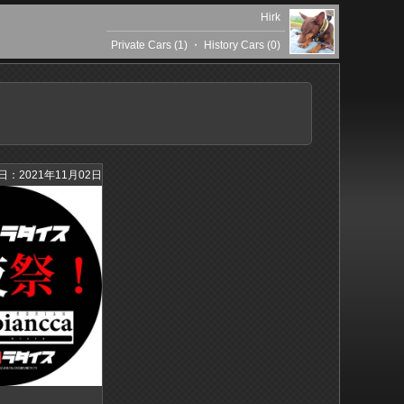
Hirk
Private Cars (1)
・
History Cars (0)
日：2021年11月02日