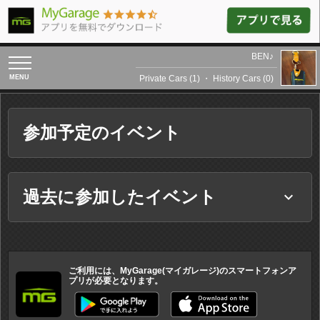
BEN♪
toggle
navigation
Private Cars (1)
・
History Cars (0)
参加予定のイベント
過去に参加したイベント
keyboard_arrow_down
ご利用には、MyGarage(マイガレージ)のスマートフォンア
プリが必要となります。