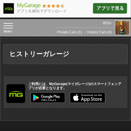
BEN♪
toggle
navigation
Private Cars (1)
・
History Cars (0)
ヒストリーガレージ
ご利用には、MyGarage(マイガレージ)のスマートフォンア
プリが必要となります。