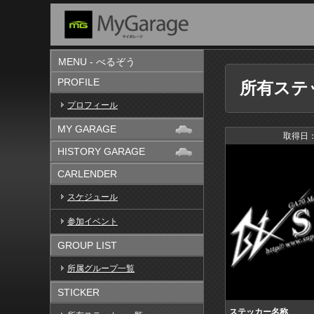
MENU - べるぞう
PROFILE
所有ステ
プロフィール
MY GARAGE
取得日：
HISTORY GARAGE
CARLENDER
スケジュール
参加イベント
GROUP LIST
所属グループ一覧
STICKER
ステッカー名称