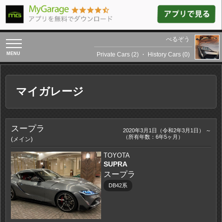
べるぞう
toggle
navigation
Private Cars (2)
・
History Cars (0)
マイガレージ
スープラ
2020年3月1日（令和2年3月1日） ～
（所有年数：6年5ヶ月）
(メイン)
TOYOTA
SUPRA
スープラ
DB42系