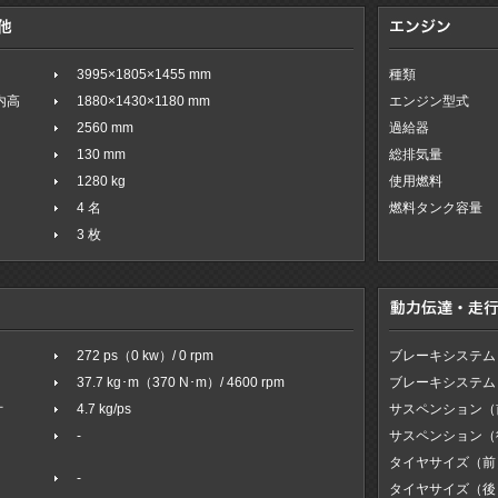
3995×1805×1455 mm
種類
室内高
1880×1430×1180 mm
エンジン型式
2560 mm
過給器
130 mm
総排気量
1280 kg
使用燃料
4 名
燃料タンク容量
3 枚
272 ps（0 kw）/ 0 rpm
ブレーキシステム
37.7 kg･m（370 N･m）/ 4600 rpm
ブレーキシステム
オ
4.7 kg/ps
サスペンション（
-
サスペンション（
タイヤサイズ（前
-
タイヤサイズ（後