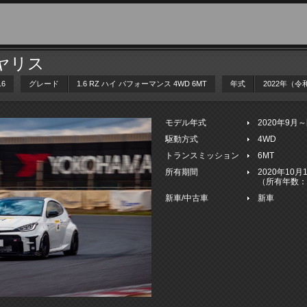
Rヤリス
16
グレード
1.6 RZ ハイ パフォーマンス 4WD 6MT
年式
2022年（令
モデル年式
2020年9月
駆動方式
4WD
トランスミッション
6MT
所有期間
2020年10
（所有年数：
新車/中古車
新車