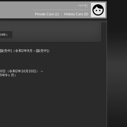
べーた
Private Cars (1)
・
History Cars (0)
和4年）
～[販売中]（令和2年9月～[販売中]）
月10日（令和2年10月10日） ～
5年9ヶ月）