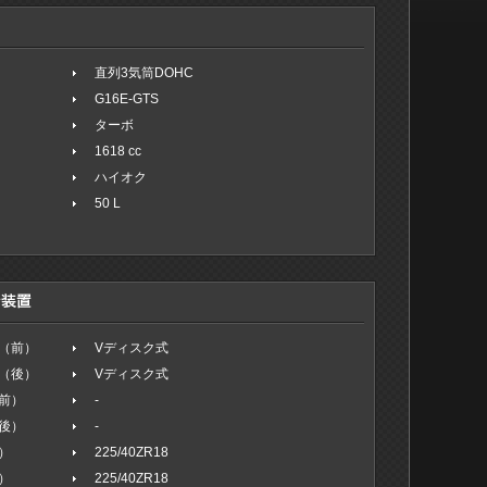
直列3気筒DOHC
G16E-GTS
ターボ
1618 cc
ハイオク
50 L
（前）
Vディスク式
（後）
Vディスク式
前）
-
後）
-
）
225/40ZR18
）
225/40ZR18