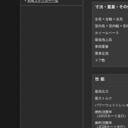
所有ステッカー一覧
全長 × 全幅 × 全高
室内長 × 室内幅 × 
ホイールベース
最低地上高
車両重量
乗車定員
ドア数
最高出力
最大トルク
パワーウェイトレシ
燃料消費率
（10/15モード走行）
燃料消費率
（JC08モード走行）