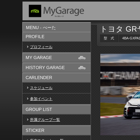
トヨタ G
MENU - べーた
PROFILE
型 式
4BA-GXPA
プロフィール
MY GARAGE
HISTORY GARAGE
CARLENDER
スケジュール
参加イベント
GROUP LIST
所属グループ一覧
STICKER