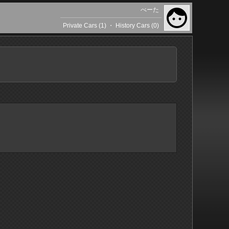
べーた
Private Cars (1)
・
History Cars (0)