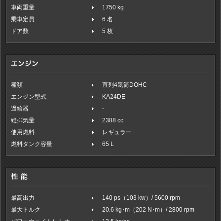
車両重量
1750 kg
乗車定員
6 名
ドア数
5 枚
種類
直列4気筒DOHC
エンジン型式
KA24DE
過給器
-
総排気量
2388 cc
使用燃料
レギュラー
燃料タンク容量
65 L
最高出力
140 ps（103 kw）/ 5600 rpm
最大トルク
20.6 kg･m（202 N･m）/ 2800 rpm