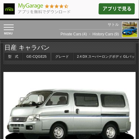
サトル
toggle
navigation
Private Cars (4)
・
History Cars (9)
日産 キャラバン
型 式
GE-CQGE25
グレード
2.4 DX スーパーロングボディ GLパック 