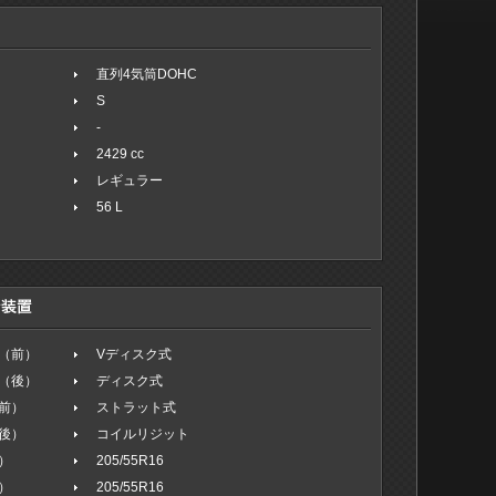
直列4気筒DOHC
S
-
2429 cc
レギュラー
56 L
（前）
Vディスク式
（後）
ディスク式
前）
ストラット式
後）
コイルリジット
）
205/55R16
）
205/55R16