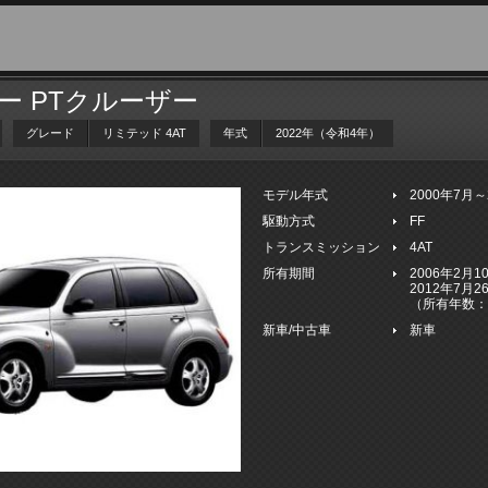
ー PTクルーザー
グレード
リミテッド 4AT
年式
2022年（令和4年）
モデル年式
2000年7月
駆動方式
FF
トランスミッション
4AT
所有期間
2006年2月
2012年7月
（所有年数：
新車/中古車
新車