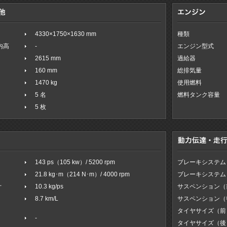
4330×1750×1630 mm
種類
室内高
-
エンジン型式
2615 mm
過給器
160 mm
総排気量
1470 kg
使用燃料
5 名
燃料タンク容量
5 枚
143 ps（105 kw）/ 5200 rpm
ブレーキシステム
21.8 kg･m（214 N･m）/ 4000 rpm
ブレーキシステム
オ
10.3 kg/ps
サスペンション（
8.7 km/L
サスペンション（
タイヤサイズ（前
-
タイヤサイズ（後