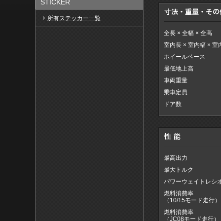
STICKER
所有ステッカー一覧
全長 × 全幅 × 全高
室内長 × 室内幅 × 
ホイールベース
最低地上高
車両重量
乗車定員
ドア数
最高出力
最大トルク
パワーウェイトレシ
燃料消費率
（10/15モード走行）
燃料消費率
（JC08モード走行）