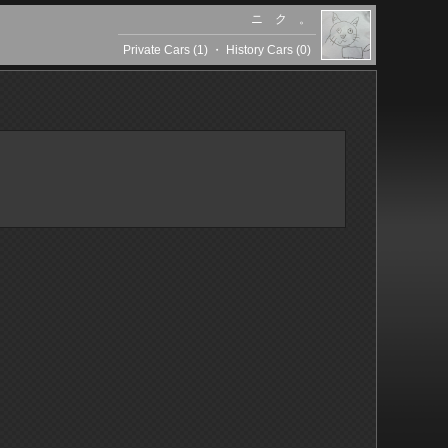
ニ ク 。
Private Cars (1)
・
History Cars (0)