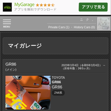
ニ ク 。
toggle
navigation
Private Cars (1)
・
History Cars (0)
マイガレージ
GR86
2023年3月4日（令和5年3月4日） ～
（所有年数：3年5ヶ月）
(メイン)
TOYOTA
GR86
GR86
ZN8系