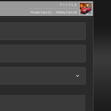
マツイでんき
Private Cars (1)
・
History Cars (0)
keyboard_arrow_down