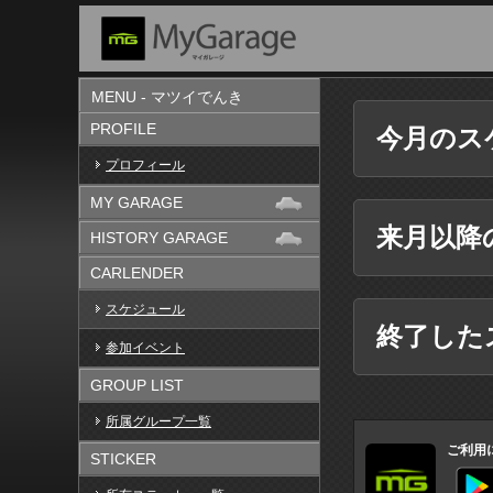
MENU - マツイでんき
PROFILE
今月のス
プロフィール
MY GARAGE
来月以降
HISTORY GARAGE
CARLENDER
スケジュール
終了した
参加イベント
GROUP LIST
所属グループ一覧
ご利用
STICKER