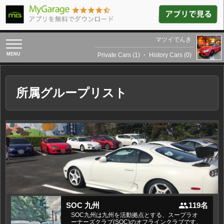
マツイでんき
toggle
navigation
Private Cars (1)
・
History Cars (0)
所属グループリスト
people
SOC 九州
119名
SOC九州は九州を活動拠点とする、スープラオ
ーナーズクラブ(SOC)のオフラインクラブです。