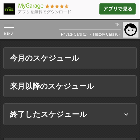
TK
toggle
navigation
Private Cars (1)
・
History Cars (0)
今月のスケジュール
来月以降のスケジュール
終了したスケジュール
keyboard_arrow_down