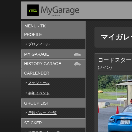
MENU - TK
PROFILE
マイガレ
プロフィール
MY GARAGE
ロードスター
HISTORY GARAGE
(メイン)
CARLENDER
スケジュール
参加イベント
GROUP LIST
所属グループ一覧
STICKER