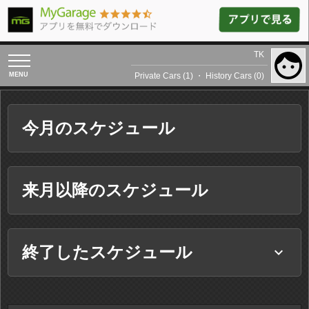
TK
toggle
navigation
Private Cars (1)
・
History Cars (0)
今月のスケジュール
来月以降のスケジュール
終了したスケジュール
keyboard_arrow_down