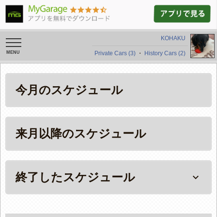
KOHAKU
toggle
navigation
Private Cars (3)
・
History Cars (2)
今月のスケジュール
来月以降のスケジュール
終了したスケジュール
keyboard_arrow_down