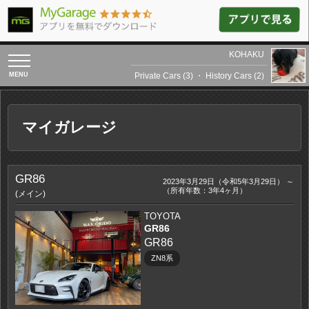
KOHAKU
toggle
navigation
Private Cars (3)
・
History Cars (2)
マイガレージ
GR86
2023年3月29日（令和5年3月29日） ～
（所有年数：3年4ヶ月）
(メイン)
TOYOTA
GR86
GR86
ZN8系