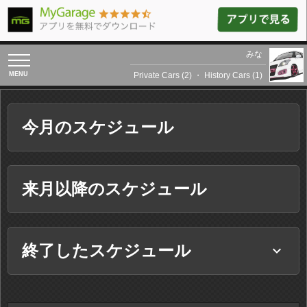
みな
toggle
navigation
Private Cars (2)
・
History Cars (1)
今月のスケジュール
来月以降のスケジュール
終了したスケジュール
keyboard_arrow_down