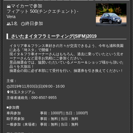
マイカーで参加
directions_car
フィアット 500(チンクエチェント) -
Vera
1名
終日参加
people
access_time
さいたまイタフラミーティング(SIFM)2019
イタリア車＆フランス車好きの方々が交流できるよう、今年も浦和美園
にある「埼スタ」で開催！
現イタ＆フラ車オーナーさんはもちろん、過去に乗っていたという元オ
ーナーさんなど是非お気軽にご参加ください。
景品抽選会では、協賛いただいているメーカー＆ショップ様から頂いた
品々を大放出！
抽選会の前に必ず本部にて受付を行い、抽選券を引き換えてください！
主催：
2019年11月03日(日)09:00 - 16:00
access_time
埼玉スタジアム
place
主催者連絡先：090-8507-9955
■参加費
車両参加
事前：1000円 | 当日：1000円
助手席参加
事前：無料 | 当日：無料
一般参加（来場者）
事前：無料 | 当日：無料