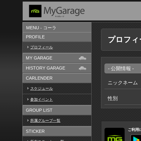
MENU - コーラ
PROFILE
プロフィ
プロフィール
MY GARAGE
HISTORY GARAGE
- 公開情報 -
CARLENDER
ニックネーム
スケジュール
性別
参加イベント
GROUP LIST
所属グループ一覧
ご利用
STICKER