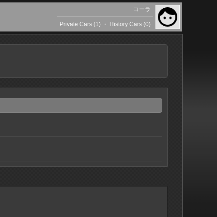
コーラ
Private Cars (1)
・
History Cars (0)