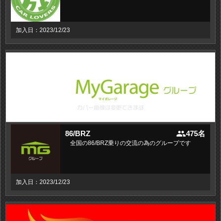
加入日：2023/12/23
people
86/BRZ
475名
全国の86/BRZ乗りの交流の為のグループです
加入日：2023/12/23