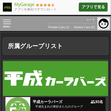
コーラ
toggle
navigation
Private Cars (1)
・
History Cars (0)
所属グループリスト
people
平成カーラバーズ
93名
平成生まれの車好きたちのグループ