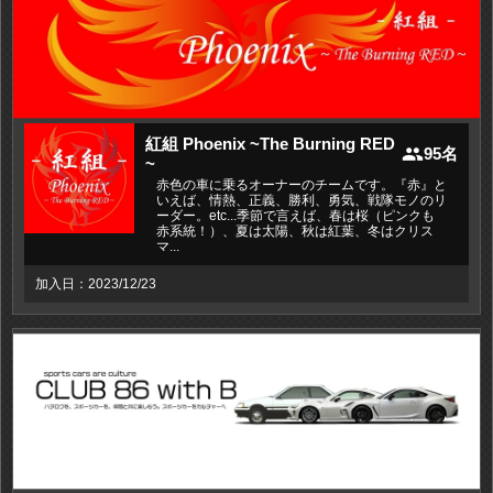
紅組 Phoenix ~The Burning RED
people
95名
~
赤色の車に乗るオーナーのチームです。『赤』と
いえば、情熱、正義、勝利、勇気、戦隊モノのリ
ーダー。etc...季節で言えば、春は桜（ピンクも
赤系統！）、夏は太陽、秋は紅葉、冬はクリス
マ...
加入日：2023/12/23