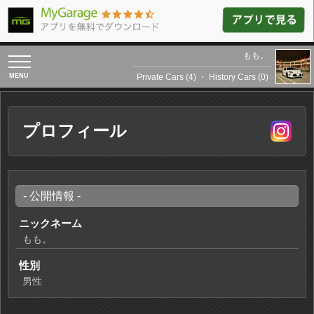
もも。
toggle
navigation
Private Cars (4)
・
History Cars (0)
プロフィール
- 公開情報 -
ニックネーム
もも。
性別
男性