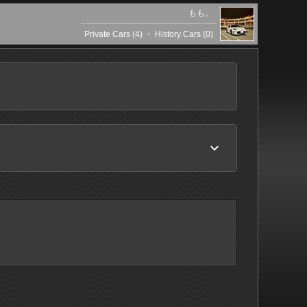
もも。
Private Cars (4)
・
History Cars (0)
keyboard_arrow_down