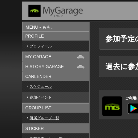
MENU - もも。
PROFILE
参加予定
プロフィール
MY GARAGE
過去に参
HISTORY GARAGE
CARLENDER
スケジュール
参加イベント
ご利用
GROUP LIST
所属グループ一覧
STICKER