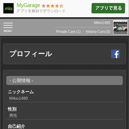
Mikio1480
toggle
navigation
Private Cars (1)
・
History Cars (0)
プロフィール
- 公開情報 -
ニックネーム
Mikio1480
性別
男性
自己紹介