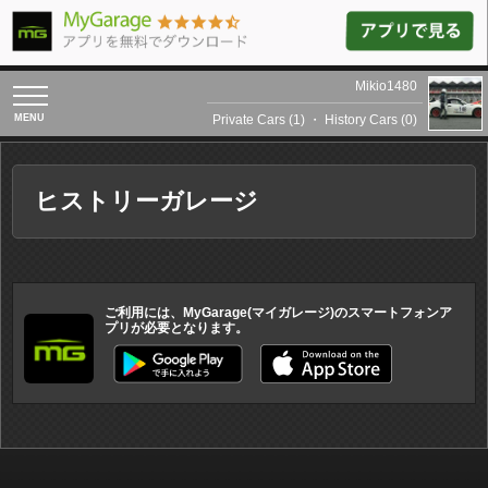
Mikio1480
toggle
navigation
Private Cars (1)
・
History Cars (0)
ヒストリーガレージ
ご利用には、MyGarage(マイガレージ)のスマートフォンア
プリが必要となります。