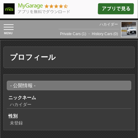
ハカイダー
toggle
navigation
Private Cars (1)
・
History Cars (0)
プロフィール
- 公開情報 -
ニックネーム
ハカイダー
性別
未登録