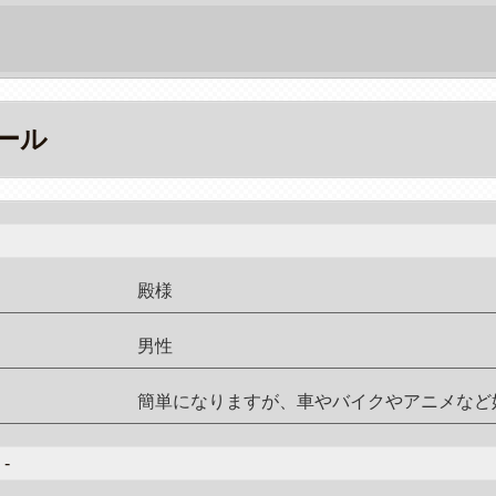
ール
殿様
男性
簡単になりますが、車やバイクやアニメなど
-