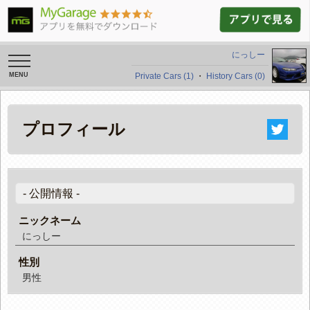
にっしー
toggle
navigation
Private Cars (1)
・
History Cars (0)
プロフィール
- 公開情報 -
ニックネーム
にっしー
性別
男性