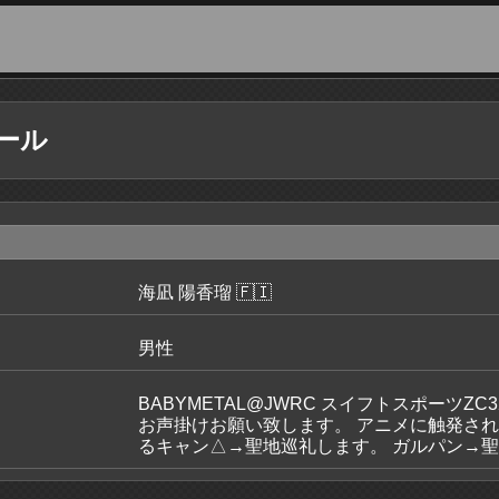
ール
海凪 陽香瑠 🇫🇮
男性
BABYMETAL@JWRC スイフトスポーツZ
お声掛けお願い致します。 アニメに触発され
るキャン△→聖地巡礼します。 ガルパン→