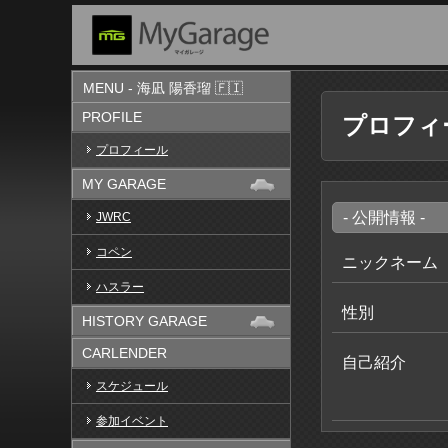
MENU - 海凪 陽香瑠 🇫🇮
PROFILE
プロフィ
プロフィール
MY GARAGE
- 公開情報 -
JWRC
コペン
ニックネーム
ハスラー
性別
HISTORY GARAGE
CARLENDER
自己紹介
スケジュール
参加イベント