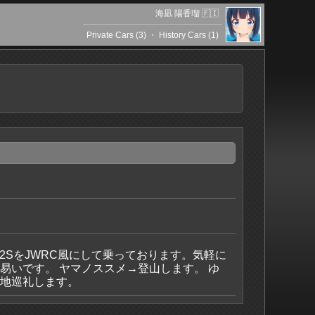
海凪 陽香瑠 🇫🇮
Private Cars (3)
・
History Cars (1)
C32SをJWRC風にして乗っております。気軽に
易いです。 ヤマノススメ→登山します。 ゆ
聖地巡礼します。