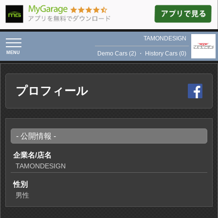
TAMONDESIGN
toggle
navigation
Demo Cars (2)
・
History Cars (0)
プロフィール
- 公開情報 -
企業名/店名
TAMONDESIGN
性別
男性