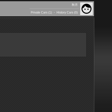
秋月
Private Cars (1)
・
History Cars (0)