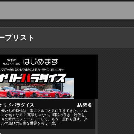
ープリスト
people
オリドパラダイス
85名
俺たちの時代は、常にクルマと共に生きてきた。クル
マが無くなる？ 冗談じゃない。昭和の良き、時代を、
今の時代にフューチャーして、もう一度作り直す。ク
ルマ遊びの自由な世界をもう一度。...