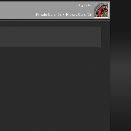
りょうた
Private Cars (2)
・
History Cars (2)