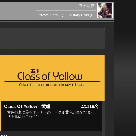
五十嵐 徹
Private Cars (1)
・
History Cars (0)
people
Class Of Yellow - 黄組 -
119名
黄色の車に乗るオーナーのサークル黄色い車でひまわ
りを見に行こう(^^)