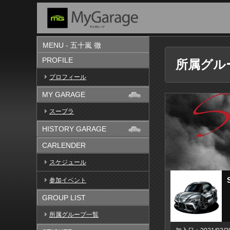
MENU - 五十嵐 徹
PROFILE
所属グル
プロフィール
MY GARAGE
スープラ
HISTORY GARAGE
CARLENDER
スケジュール
参加イベント
GROUP LIST
所属グループ一覧