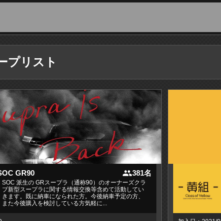
ープリスト
people
SOC GR90
381名
SOC 派生の GRスープラ（通称90）のオーナーズクラ
ブ新型スープラに関する情報交換等含めて活動してい
きます。既に納車になられた方。今後納車予定の方、
また今後購入を検討している方気軽に...