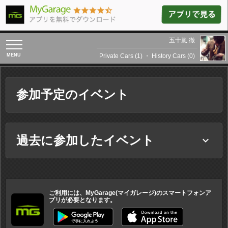
五十嵐 徹
toggle
navigation
Private Cars (1)
・
History Cars (0)
参加予定のイベント
過去に参加したイベント
keyboard_arrow_down
ご利用には、MyGarage(マイガレージ)のスマートフォンア
プリが必要となります。