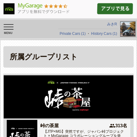
みきR
toggle
navigation
Private Cars (1)
・
History Cars (1)
所属グループリスト
people
峠の茶屋
313名
【JTP×MG】突然ですが、ジャパン峠プロジェク
ト × MyGarage コラボレーショングループを発