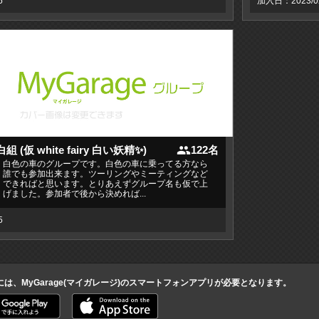
5
加入日：2023/02
people
白組 (仮 white fairy 白い妖精✨)
122名
白色の車のグループです。白色の車に乗ってる方なら
誰でも参加出来ます。ツーリングやミーティングなど
できればと思います。とりあえずグループ名も仮で上
げました。参加者で後から決めれば...
5
には、MyGarage(マイガレージ)のスマートフォンアプリが必要となります。