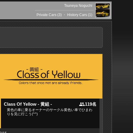
Tsuneya Noguchi
Private Cars (3)
・
History Cars (1)
people
Class Of Yellow - 黄組 -
119名
黄色の車に乗るオーナーのサークル黄色い車でひまわ
りを見に行こう(^^)